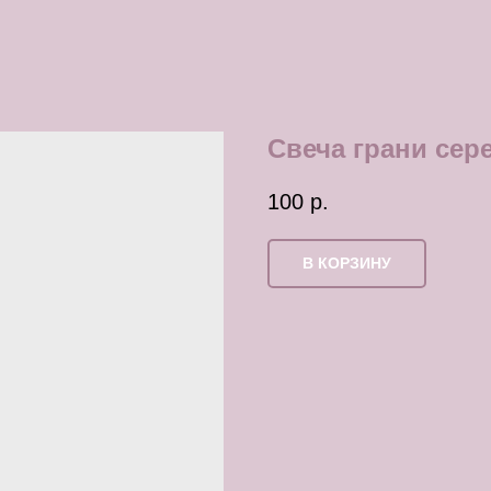
Свеча грани сер
100
р.
В КОРЗИНУ