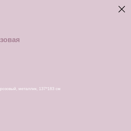
зовая
розовый, металлик, 137*183 см