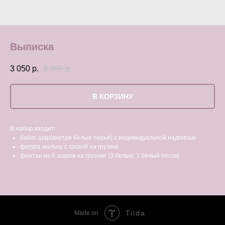
Выписка
3 050
р.
3 350
р.
В КОРЗИНУ
В набор входит:
баблс шар(внутри белые перья) с индивидуальной надписью
фигура малыш с соской на грузике
фонтан из 6 шаров на грузике (3 белых, 3 белый песок)
Tilda
Made on