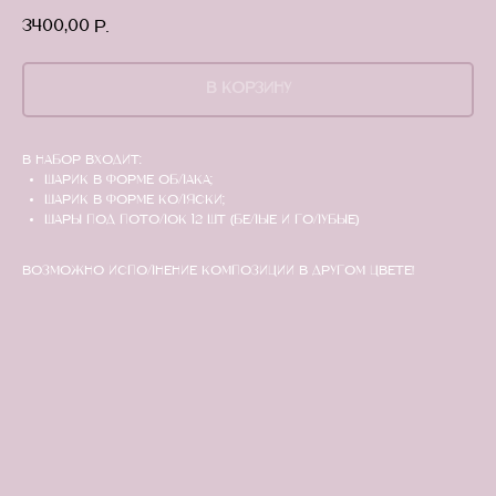
3400,00
р.
В КОРЗИНУ
В набор входит:
Шарик в форме облака;
Шарик в форме коляски;
Шары под потолок 12 шт (белые и голубые)
Возможно исполнение композиции в другом цвете!