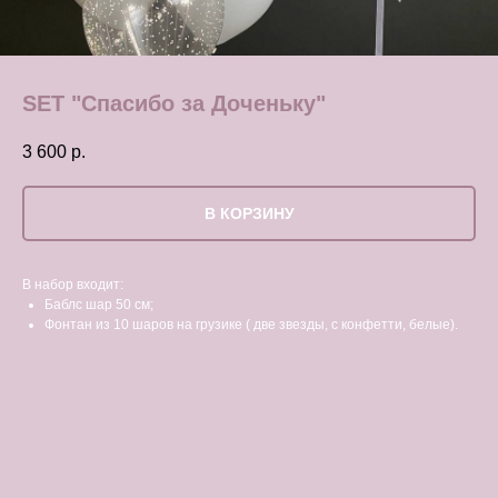
SET "Спасибо за Доченьку"
3 600
р.
В КОРЗИНУ
В набор входит:
Баблс шар 50 см;
Фонтан из 10 шаров на грузике ( две звезды, с конфетти, белые).