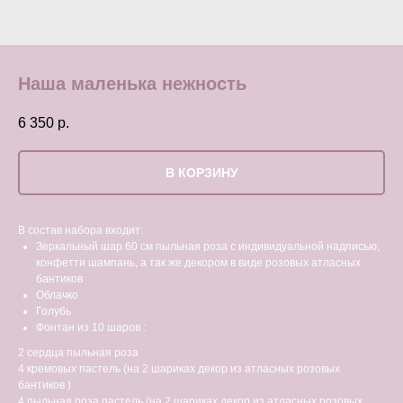
Наша маленька нежность
6 350
р.
В КОРЗИНУ
В состав набора входит:
Зеркальный шар 60 см пыльная роза с индивидуальной надписью,
конфетти шампань, а так же декором в виде розовых атласных
бантиков
Облачко
Голубь
Фонтан из 10 шаров :
2 сердца пыльная роза
4 кремовых пастель (на 2 шариках декор из атласных розовых
бантиков )
4 пыльная роза пастель (на 2 шариках декор из атласных розовых