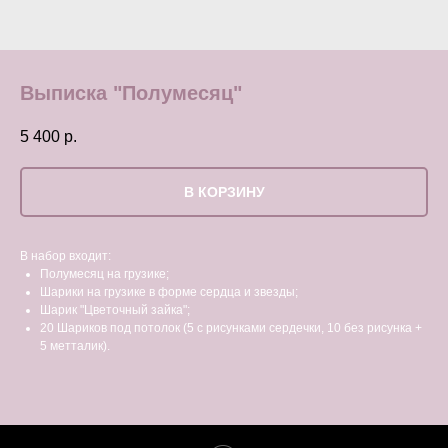
Выписка "Полумесяц"
5 400
р.
В КОРЗИНУ
В набор входит:
Полумесяц на грузике;
Шарики на грузике в форме сердца и звезды;
Шарик "Цветочный зайка";
20 Шариков под потолок (5 с рисунками сердечки, 10 без рисунка +
5 метталик).