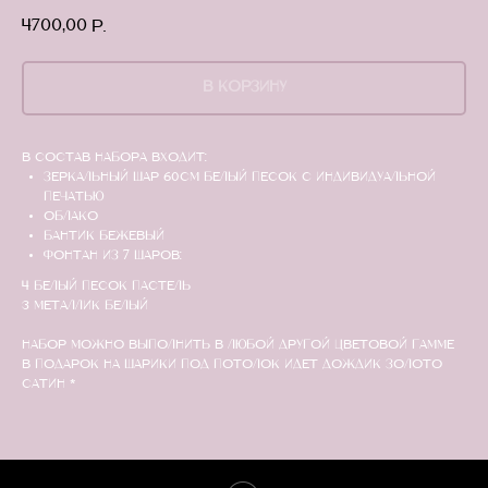
4700,00
р.
В КОРЗИНУ
В состав набора входит:
Зеркальный шар 60см белый песок с индивидуальной
печатью
Облако
Бантик бежевый
Фонтан из 7 шаров:
4 белый песок пастель
3 металлик белый
НАБОР МОЖНО ВЫПОЛНИТЬ В ЛЮБОЙ ДРУГОЙ ЦВЕТОВОЙ ГАММЕ
В подарок на шарики под потолок идет дождик золото
сатин *