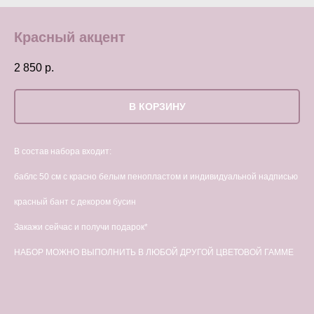
Красный акцент
2 850
р.
В КОРЗИНУ
В состав набора входит:
баблс 50 см с красно белым пенопластом и индивидуальной надписью
красный бант с декором бусин
Закажи сейчас и получи подарок*
НАБОР МОЖНО ВЫПОЛНИТЬ В ЛЮБОЙ ДРУГОЙ ЦВЕТОВОЙ ГАММЕ