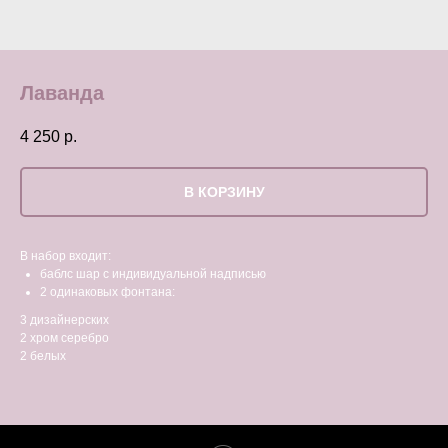
Лаванда
4 250
р.
В КОРЗИНУ
В набор входит:
баблс шар с индивидуальной надписью
2 одинаковых фонтана:
3 дизайнерских
2 хром серебро
2 белых