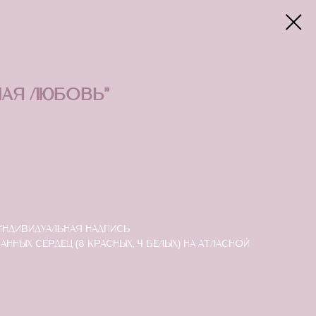
ная любовь"
индивидуальная надпись
анных сердец (8 красных, 4 белых) на атласной