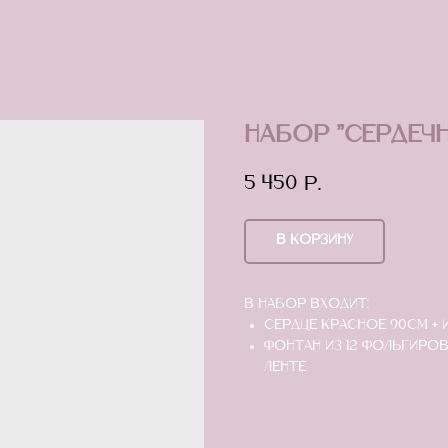
Набор "Сердеч
5 450
р.
В КОРЗИНУ
В набор входит:
Сердце красное 90см + 
Фонтан из 12 фольгиров
ленте