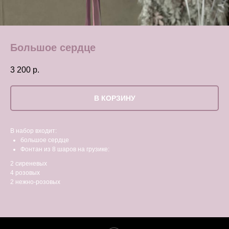
Большое сердце
3 200
р.
В КОРЗИНУ
В набор входит:
большое сердце
Фонтан из 8 шаров на грузике:
2 сиреневых
4 розовых
2 нежно-розовых