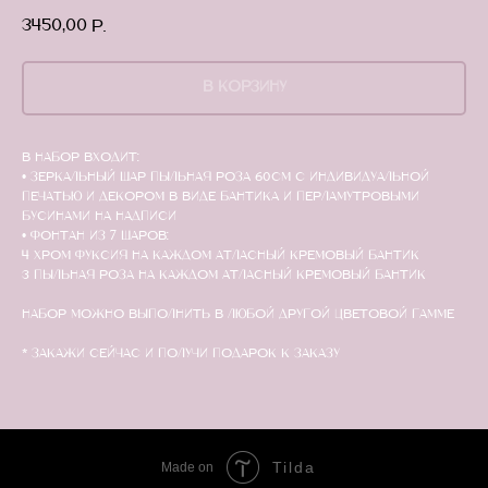
3450,00
р.
В КОРЗИНУ
В набор входит:
• зеркальный шар пыльная роза 60см с индивидуальной
печатью и декором в виде бантика и перламутровыми
бусинами на надписи
• Фонтан из 7 шаров:
4 хром фуксия на каждом атласный кремовый бантик
3 пыльная роза на каждом атласный кремовый бантик
Набор можно выполнить в любой другой цветовой гамме
* Закажи сейчас и получи подарок к заказу
Tilda
Made on